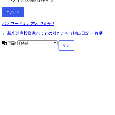
パスワードをお忘れですか ?
← 新米頭痛投資家ｍｔｎの引きこもり脱出日記 へ移動
言語